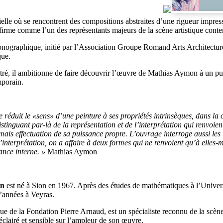
elle où se rencontrent des compositions abstraites d’une rigueur impressi
’affirme comme l’un des représentants majeurs de la scène artistique cont
nographique, initié par l’Association Groupe Romand Arts Architectur
que.
tré, il ambitionne de faire découvrir l’œuvre de Mathias Aymon à un publ
mporain.
 réduit le «sens» d’une peinture à ses propriétés intrinsèques, dans la
stinguant par-là de la représentation et de l’interprétation qui renvoie
mais effectuation de sa puissance propre. L’ouvrage interroge aussi les r
’interprétation, on a affaire à deux formes qui ne renvoient qu’à elles
ance interne. »
Mathias Aymon
on
est né à Sion en 1967. Après des études de mathématiques à l’Univers
’années à Veyras.
fique de la Fondation Pierre Arnaud, est un spécialiste reconnu de la scèn
clairé et sensible sur l’ampleur de son œuvre.