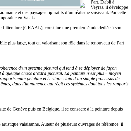
l’art. Établi à
Veyras, il développe
onnante et des paysages figuratifs d’un réalisme saisissant. Par cette
emporaine en Valais.
e Littérature (GRAAL), constitue une première étude dédiée à son
ic plus large, tout en valorisant son rôle dans le renouveau de l’art
 cohérence d’un système pictural qui tend à se déployer de façon
nt à quelque chose d’extra-pictural. La peinture n’est plus « moyen
apports entre peinture et écriture : loin d’un simple processus de
-mêmes, dans l’immanence qui régit ces systèmes dont tous les rapports
ité de Genève puis en Belgique, il se consacre à la peinture depuis
e artistique valaisanne. Auteur de plusieurs ouvrages de référence, il