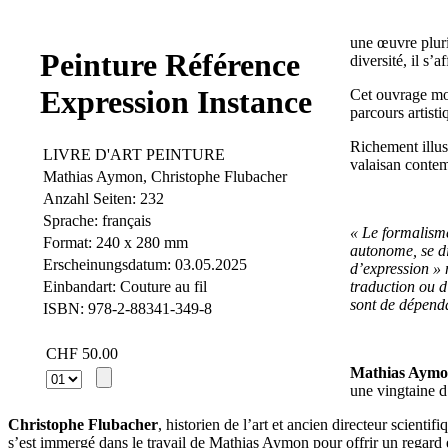
une œuvre pluri
Peinture Référence
diversité, il s
Expression Instance
Cet ouvrage mo
parcours artisti
Richement illus
LIVRE D'ART PEINTURE
valaisan conte
Mathias Aymon, Christophe Flubacher
Anzahl Seiten: 232
Sprache: français
« Le formalisme
Format: 240 x 280 mm
autonome, se di
Erscheinungsdatum: 03.05.2025
d’expression » 
Einbandart: Couture au fil
traduction ou d
sont de dépend
ISBN: 978-2-88341-349-8
CHF 50.00
Mathias Aym
une vingtaine d
Christophe Flubacher
, historien de l’art et ancien directeur scienti
s’est immergé dans le travail de Mathias Aymon pour offrir un regard é