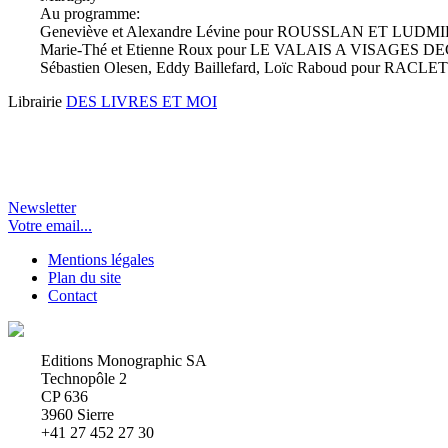
Au programme:
Geneviève et Alexandre Lévine pour ROUSSLAN ET LUDM
Marie-Thé et Etienne Roux pour LE VALAIS A VISAGES
Sébastien Olesen, Eddy Baillefard, Loïc Raboud pour R
Librairie
DES LIVRES ET MOI
Newsletter
Votre email...
Mentions légales
Plan du site
Contact
Editions Monographic SA
Technopôle 2
CP 636
3960 Sierre
+41 27 452 27 30