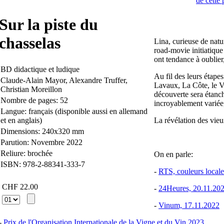
Sur la piste du
chasselas
Lina, curieuse de nat
road-movie initiatique
ont tendance à oublier
BD didactique et ludique
Au fil des leurs étape
Claude-Alain Mayor, Alexandre Truffer,
Lavaux, La Côte, le Va
Christian Moreillon
découverte sera étanch
Nombre de pages: 52
incroyablement variée
Langue: français (disponible aussi en allemand
et en anglais)
La révélation des vieu
Dimensions: 240x320 mm
Parution: Novembre 2022
Reliure: brochée
On en parle:
ISBN: 978-2-88341-333-7
-
RTS, couleurs locale
CHF 22.00
-
24Heures, 20.11.20
-
Vinum, 17.11.2022
-
Prix de l'Organisation Internationale de la Vigne et du Vin 2023