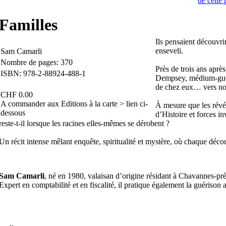
Familles
Ils pensaient découvrir
enseveli.
Sam Camarli
Nombre de pages: 370
Près de trois ans après
ISBN: 978-2-88924-488-1
Dempsey, médium-guéri
de chez eux… vers no
CHF 0.00
A commander aux Editions à la carte > lien ci-
À mesure que les révél
dessous
d’Histoire et forces in
reste-t-il lorsque les racines elles-mêmes se dérobent ?
Un récit intense mêlant enquête, spiritualité et mystère, où chaque découv
Sam Camarli
, né en 1980, valaisan d’origine résidant à Chavannes-pr
Expert en comptabilité et en fiscalité, il pratique également la guériso