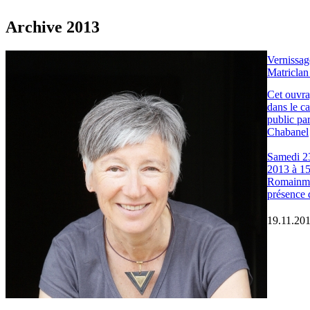
Archive 2013
Vernissag
Matricla
Cet ouvra
dans le c
public par
Chabanel
Samedi 2
2013 à 15
Romainmô
présence d
19.11.20