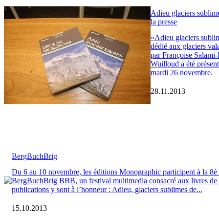
Adieu glaciers sublime
la presse
«Adieu glaciers subli
dédié aux glaciers val
par Françoise Salami-
Wuilloud a été présent
mardi 26 novembre.
28.11.2013
BergBuchBrig
Du 6 au 10 novembre, les éditions Monographic participent à la 8è 
BergBuchBrig BBB, un festival multimedia consacré aux livres d
publications y sont à l’honneur : Adieu, glaciers sublimes de...
15.10.2013