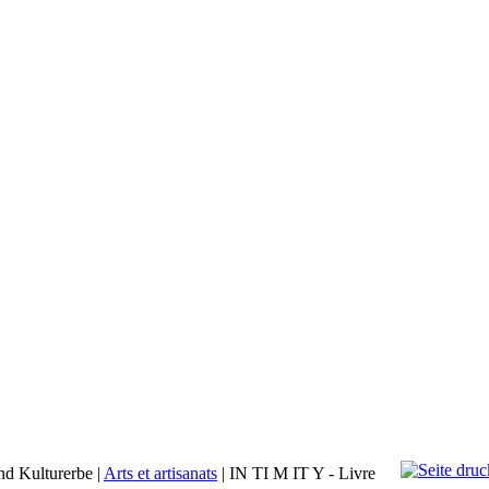
nd Kulturerbe
|
Arts et artisanats
|
IN TI M IT Y - Livre