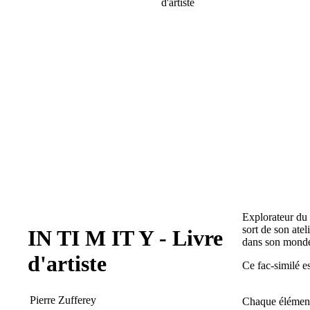
d'artiste
Explorateur du 
sort de son ate
IN TI M IT Y - Livre
dans son monde 
d'artiste
Ce fac-similé e
Pierre Zufferey
Chaque élément 