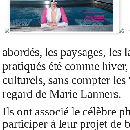
abo
r
dés
,
le
s
p
ay
sages
,
le
s
l
p
r
a
tiqué
s
é
t
é
c
omm
e
hiver
cultu
r
els
,
san
s
c
omp
t
er
le
s
r
ega
r
d
d
e
Mari
e
Lanner
s.
Il
s
on
t
a
s
soci
é
l
e
c
élèb
r
e
p
participe
r
à
leu
r
p
r
oje
t
d
e
b