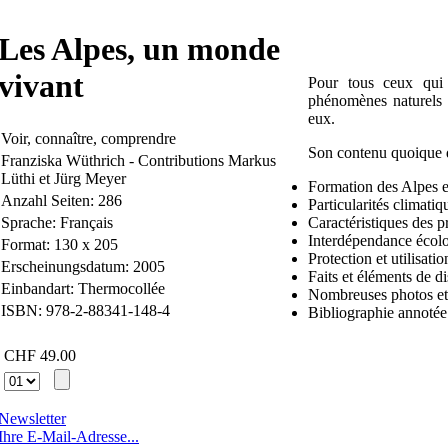
Les Alpes, un monde
vivant
Pour tous ceux qui
phénomènes naturels q
eux.
Voir, connaître, comprendre
Son contenu quoique d’
Franziska Wüthrich - Contributions Markus
Lüthi et Jürg Meyer
Formation des Alpes e
Anzahl Seiten: 286
Particularités climati
Sprache: Français
Caractéristiques des p
Interdépendance écolog
Format: 130 x 205
Protection et utilisat
Erscheinungsdatum: 2005
Faits et éléments de d
Einbandart: Thermocollée
Nombreuses photos et i
ISBN: 978-2-88341-148-4
Bibliographie annotée
CHF 49.00
Newsletter
Ihre E-Mail-Adresse...